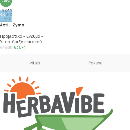
-30%
ΕΞΑΝ
ΤΛΗΘ
ΗΚΕ
Acti – Zyme
Προβιοτικά - Ένζυμα -
Υποστήριξη πεπτικού
€
31,74
€
45,35
Vitals
Pekana