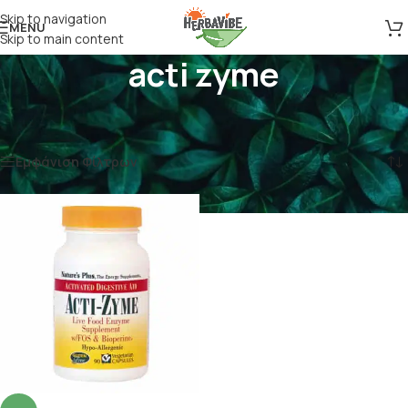
Skip to navigation
MENU
Skip to main content
acti zyme
Αρχική σελίδα
/
Προϊόντα με ετικέτα “acti zyme”
Εμφάνιση του μοναδικού αποτελέσματος
Εμφάνιση Φίλτρων