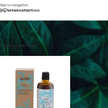
Skip to navigation
Skip to main content
ΑΡΧΙΚΉ
ΚΑΤΆΣΤΗΜΑ
Αρχική σελίδα
/
Προϊόντα με ετικέτα “αρρυθμίες”
Εμφάνιση Φίλτρων