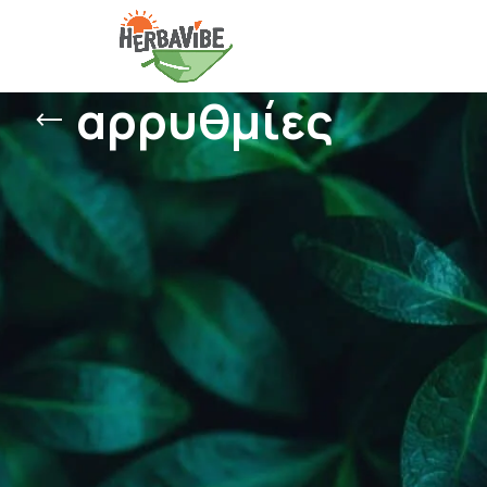
αρρυθμίες
Δείτε
9
12