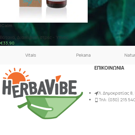
iCalm
Βότανα
,
Διαχείριση στρες - Ύπνος
€
33,90
Vitals
Pekana
Natur
ΕΠΙΚΟΙΝΩΝΙΑ
Λ. Δημοκρατίας 8,
Τηλ: (030) 215 54