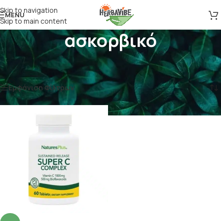
Skip to navigation
MENU
Skip to main content
ασκορβικό
Αρχική σελίδα
/
Προϊόντα με ετικέτα “ασκορβικό”
Εμφάνιση του μοναδικού αποτελέσματος
Εμφάνιση Φίλτρων