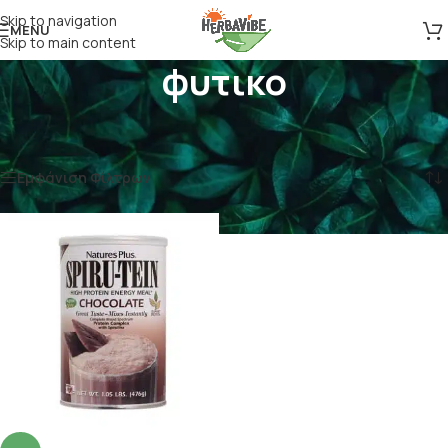
Skip to navigation
MENU
Skip to main content
φυτικο
Αρχική σελίδα
/
Προϊόντα με ετικέτα “φυτικο”
Εμφάνιση του μοναδικού αποτελέσματος
Εμφάνιση Φίλτρων