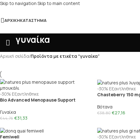
Skip to navigation
Skip to main content
ΑΡΧΙΚΉ
ΚΑΤΆΣΤΗΜΑ
γυναίκα
Αρχική σελίδα
/
Προϊόντα με ετικέτα “γυναίκα”
-30%
Εξαντληθηκε
-30%
Εξαντληθηκε
Chasteberry 150 m
Bio Advanced Menopause Support
Βότανα
Γυναίκα
€
27,16
€
38,80
€
31,33
€
44,76
Femiwell
-30%
Εξαντληθηκε