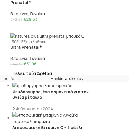
Prenatal ®
Βιταμίνες
,
Γυναίκα
€
29,63
€
42,33
-30%
Εξαντληθηκε
Ultra Prenatal®
Βιταμίνες
,
Γυναίκα
€
31,06
€
44,38
Τελευταία Άρθρα
Lipolife
Hankintatukku oy
Ψευδάργυρος, ένα σημαντικό για την
υγεία μέταλλο
2 Φεβρουαρίου 2024
Λιποσωμιακή βιταμίνη C – 5 οφέλη