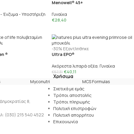
n
Menowell® 45+
- Ένζυμα - Υποστήριξη
Γυναίκα
€
28,40
-30%
Εξαντληθηκε
en ®
Ultra EPO®
Ακόρεστα λιπαρά οξέα
,
Γυναίκα
€
40,11
€
57,31
Χρήσιμα
s
Myconutri
MCS Formulas
Σχετικά με εμάς
Τρόποι αποστολής
 Δημοκρατίας 8,
Τρόποι πληρωμής
Πολιτική επιστροφών
λ: (030) 215 540 4522
Πολιτική απορρήτου
Επικοινωνία