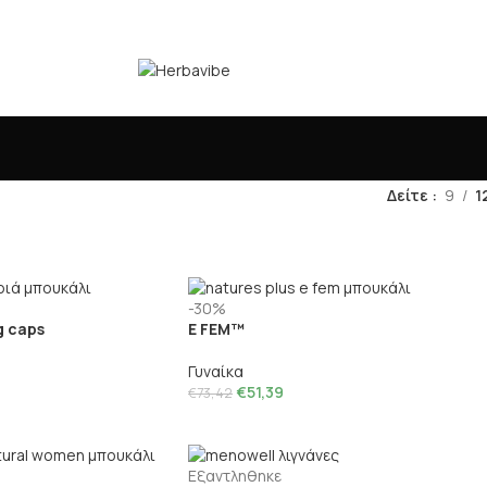
Δείτε
9
1
-30%
g caps
E FEM™
Γυναίκα
€
51,39
€
73,42
Εξαντληθηκε