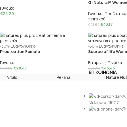
GI Natural® Wome
Γυναίκα
€
25,20
Γυναίκα
,
Προβιοτικά 
πεπτικού
€
43,18
€
61,69
-30%
Εξαντληθηκε
-30%
Εξαντληθηκε
Procreation Female
Source of life Wom
Γυναίκα
Βιταμίνες
,
Γυναίκα
€
28,47
€
45,45
€
40,68
€
64,93
ΕΠΙΚΟΙΝΩΝΙΑ
Vitals
Pekana
Nature Plu
Λ.
Μελίσσια, 15127
Τη