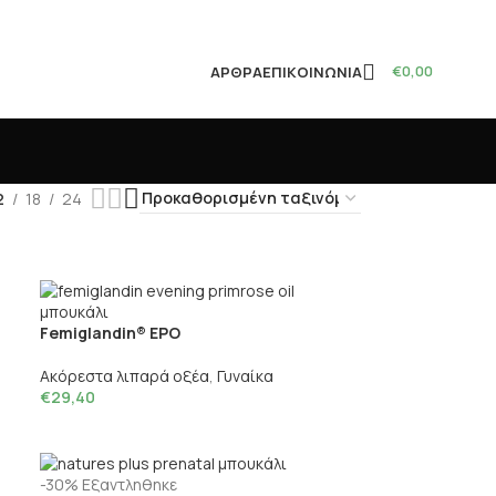
€
0,00
ΆΡΘΡΑ
ΕΠΙΚΟΙΝΩΝΊΑ
2
18
24
Femiglandin® EPO
Ακόρεστα λιπαρά οξέα
,
Γυναίκα
€
29,40
-30%
Εξαντληθηκε