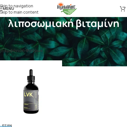
Skip to navigation
MENU
Skip to main content
λιποσωμιακή βιταμίνη
Αρχική σελίδα
/
Προϊόντα με ετικέτα “λιποσωμιακή βιταμίνη”
Εμφάνιση του μοναδικού αποτελέσματος
Εμφάνιση Φίλτρων
ΕΞΑΝ