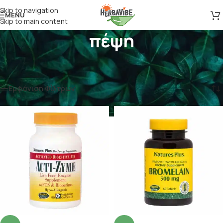
Skip to navigation
MENU
Skip to main content
πέψη
Αρχική σελίδα
/
Προϊόντα με ετικέτα “πέψη”
Προβάλλονται όλα - 9 αποτελέσματα
Εμφάνιση Φίλτρων