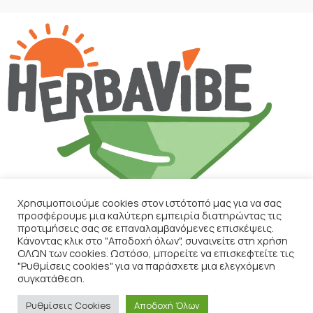
Χρησιμοποιούμε cookies στον ιστότοπό μας για να σας
προσφέρουμε μια καλύτερη εμπειρία διατηρώντας τις
ΕΠΙΚΟΙΝΩΝΙΑ
προτιμήσεις σας σε επαναλαμβανόμενες επισκέψεις.
Κάνοντας κλικ στο "Αποδοχή όλων", συναινείτε στη χρήση
ΟΛΩΝ των cookies. Ωστόσο, μπορείτε να επισκεφτείτε τις
ΧΡΉΣΙΜΑ
"Ρυθμίσεις cookies" για να παράσχετε μια ελεγχόμενη
συγκατάθεση.
ΤΕΛΕΥΤΑΊΑ ΆΡΘΡΑ
2024 CREATED BY
ART-COM
. PREMIUM E-COMMERCE SOLUTIONS.
Ρυθμίσεις Cookies
Αποδοχή Όλων