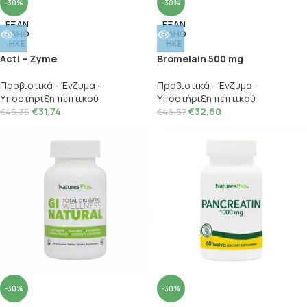
-30%
-30%
ΕΞΑΝ
ΕΞΑΝ
ΤΛΗΘ
ΤΛΗΘ
ΗΚΕ
ΗΚΕ
Acti – Zyme
Bromelain 500 mg
Προβιοτικά - Ένζυμα -
Προβιοτικά - Ένζυμα -
Υποστήριξη πεπτικού
Υποστήριξη πεπτικού
€
31,74
€
32,60
€
45,35
€
46,57
-30%
-30%