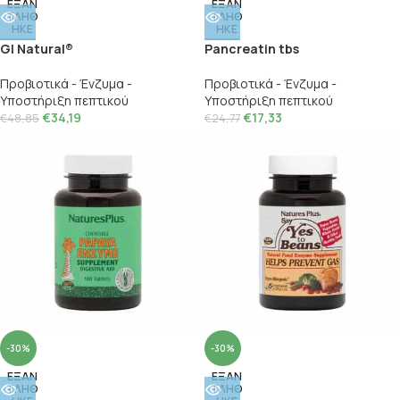
ΕΞΑΝ
ΕΞΑΝ
ΤΛΗΘ
ΤΛΗΘ
ΗΚΕ
ΗΚΕ
GI Natural®
Pancreatin tbs
Προβιοτικά - Ένζυμα -
Προβιοτικά - Ένζυμα -
Υποστήριξη πεπτικού
Υποστήριξη πεπτικού
€
34,19
€
17,33
€
48,85
€
24,77
-30%
-30%
ΕΞΑΝ
ΕΞΑΝ
ΤΛΗΘ
ΤΛΗΘ