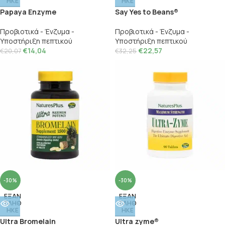
ΗΚΕ
ΗΚΕ
Papaya Enzyme
Say Yes to Beans®
Προβιοτικά - Ένζυμα -
Προβιοτικά - Ένζυμα -
Υποστήριξη πεπτικού
Υποστήριξη πεπτικού
€
14,04
€
22,57
€
20,07
€
32,25
-30%
-30%
ΕΞΑΝ
ΕΞΑΝ
ΤΛΗΘ
ΤΛΗΘ
ΗΚΕ
ΗΚΕ
Ultra Bromelain
Ultra zyme®