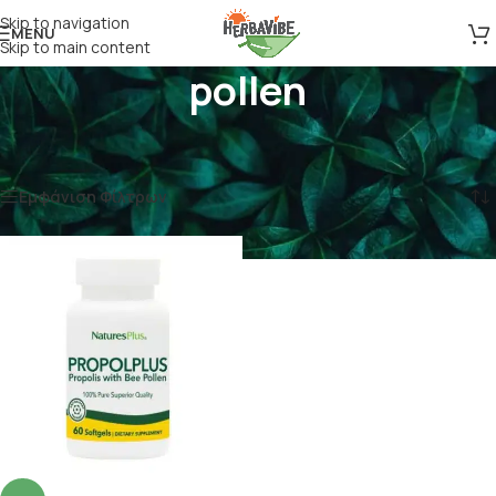
Skip to navigation
MENU
Skip to main content
pollen
Αρχική σελίδα
/
Προϊόντα με ετικέτα “pollen”
Εμφάνιση του μοναδικού αποτελέσματος
Εμφάνιση Φίλτρων