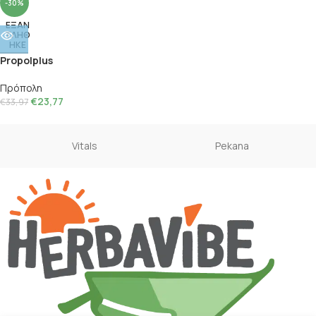
-30%
ΕΞΑΝ
ΤΛΗΘ
ΗΚΕ
Propolplus
Πρόπολη
€
23,77
€
33,97
Vitals
Pekana