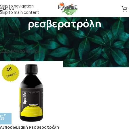
Skip to navigation
MENU
Skip to main content
ρεσβερατρόλη
Αρχική σελίδα
/
Προϊόντα με ετικέτα “ρεσβερατρόλη”
Εμφάνιση του μοναδικού αποτελέσματος
Εμφάνιση Φίλτρων
Λιποσωμιακή Ρεσβερατρόλη