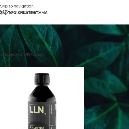
Skip to navigation
Skip to main content
ΑΡΧΙΚΉ
ΚΑΤΆΣΤΗΜΑ
Αρχική σελίδα
/
Προϊόντα με ετικέτα “rna”
Εμφάνιση Φίλτρων