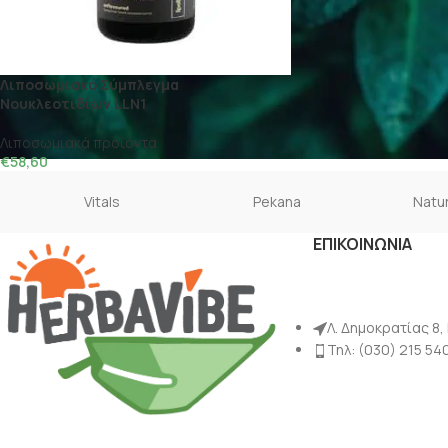
Λιποσωμιακό Σύμπλεγμα
Νουκλεοτιδίων LLN1
Λιποσωμιακά προϊόντα
€
58,60
Vitals
Pekana
Natur
ΕΠΙΚΟΙΝΩΝΙΑ
Λ. Δημοκρατίας 8,
Τηλ: (030) 215 54