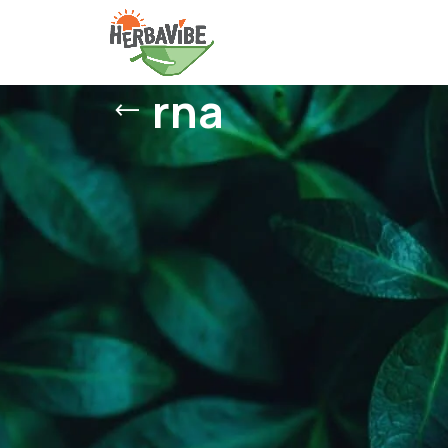
rna
Δείτε
9
12