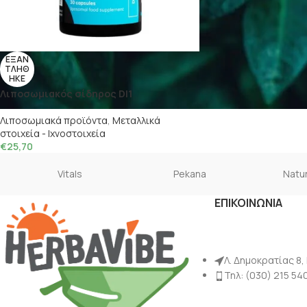
ΕΞΑΝ
ΤΛΗΘ
ΗΚΕ
Λιποσωμιακός σίδηρος DI1
Λιποσωμιακά προϊόντα
,
Μεταλλικά
στοιχεία - Ιχνοστοιχεία
€
25,70
Vitals
Pekana
Natur
ΕΠΙΚΟΙΝΩΝΙΑ
Λ. Δημοκρατίας 8,
Τηλ: (030) 215 54