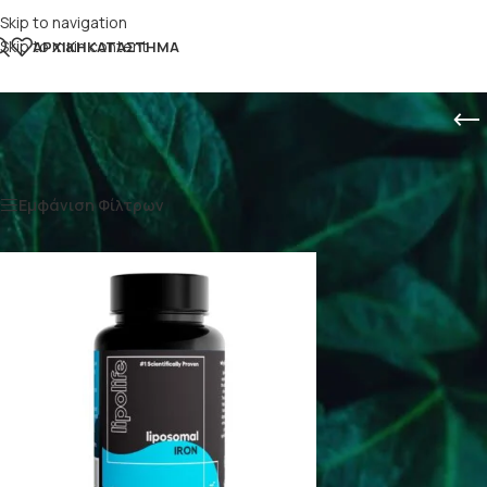
Skip to navigation
Skip to main content
ΑΡΧΙΚΉ
ΚΑΤΆΣΤΗΜΑ
Αρχική σελίδα
/
Προϊόντα με ετικέτα “σίδηρος στομάχι”
Εμφάνιση Φίλτρων