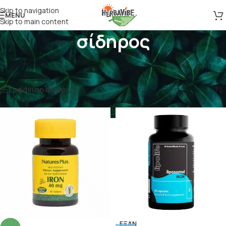
Skip to navigation
MENU
Skip to main content
σίδηρος
Αρχική σελίδα
/
Προϊόντα με ετικέτα “σίδηρος”
Προβάλλονται όλα - 2 αποτελέσματα
Εμφάνιση Φίλτρων
ΕΞΑΝ