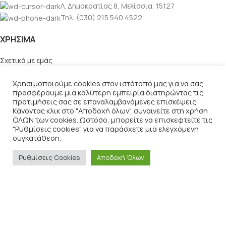
Λ. Δημοκρατίας 8, Μελίσσια, 15127
Τηλ: (030) 215 540 4522
ΧΡΉΣΙΜΑ
Σχετικά με εμάς
Τρόποι αποστολής
Τρόποι πληρωμής
Χρησιμοποιούμε cookies στον ιστότοπό μας για να σας
προσφέρουμε μια καλύτερη εμπειρία διατηρώντας τις
Πολιτική επιστροφών
προτιμήσεις σας σε επαναλαμβανόμενες επισκέψεις.
Πολιτική απορρήτου
Κάνοντας κλικ στο "Αποδοχή όλων", συναινείτε στη χρήση
Επικοινωνία
ΟΛΩΝ των cookies. Ωστόσο, μπορείτε να επισκεφτείτε τις
"Ρυθμίσεις cookies" για να παράσχετε μια ελεγχόμενη
ΤΕΛΕΥΤΑΊΑ ΆΡΘΡΑ
συγκατάθεση.
Ρυθμίσεις Cookies
Αποδοχή Όλων
Ψευδάργυρος, ένα σημαντικό
για την υγεία μέταλλο
2 Φεβρουαρίου 2024
Λιποσωμιακή βιταμίνη C – 5
οφέλη καθημερινής λήψης