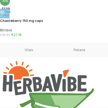
-30%
ΕΞΑΝ
ΤΛΗΘ
ΗΚΕ
Chasteberry 150 mg caps
Βότανα
€
27,16
€
38,80
Vitals
Pekana