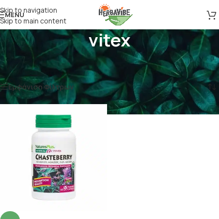
Skip to navigation
MENU
Skip to main content
vitex
Αρχική σελίδα
/
Προϊόντα με ετικέτα “vitex”
Εμφάνιση του μοναδικού αποτελέσματος
Εμφάνιση Φίλτρων