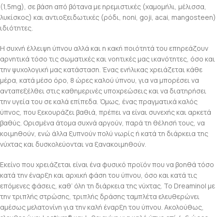
(1,5mg), σε βάση από βότανα με ηρεμιστικές (χαμομήλι, μέλισσα,
λυκίσκος) και αντιοξειδωτικές (ρόδι, noni, goji, acai, mangosteen)
ιδιότητες.
Η συχνή έλλειψη ύπνου αλλά και η κακή ποιότητά του επηρεάζουν
αρνητικά τόσο τις σωματικές και νοητικές μας ικανότητες, όσο και
την ψυχολογική μας κατάσταση. Ένας ενήλικας χρειάζεται κάθε
μέρα, κατά μέσο όρο, 8 ώρες καλού ύπνου, για να μπορέσει να
ανταπεξέλθει στις καθημερινές υποχρεώσεις και να διατηρήσει
την υγεία του σε καλά επίπεδα. Όμως, ένας πραγματικά καλός
ύπνος, που ξεκουράζει βαθιά, πρέπει να είναι συνεχής και αρκετά
βαθύς. Ορισμένα άτομα συχνά αργούν, παρά τη θέλησή τους, να
κοιμηθούν, ενώ άλλα ξυπνούν πολύ νωρίς ή κατά τη διάρκεια της
νύχτας και δυσκολεύονται να ξανακοιμηθούν.
Εκείνο που χρειάζεται είναι ένα φυσικό προϊόν που να βοηθά τόσο
κατά την έναρξη και αρχική φάση του ύπνου, όσο και κατά τις
επόμενες φάσεις, καθ’ όλη τη διάρκεια της νύχτας. Το Dreaminol με
την τριπλής στρώσης, τριπλής δράσης ταμπλέτα ελευθερώνει
αμέσως μελατονίνη για την καλή έναρξη του ύπνου. Ακολούθως,