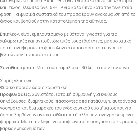
ελευθερώνει Lactium® και L-θειανίνη για καλό ύπνο επί 4-6 ώρες
και, τέλος, ελευθερώνει 5-HTP για καλό ύπνο κατά την τελευταία
φάση. Τα φυσικά συστατικά του προσφέρουν ανακούφιση από το
άγχος και βοηθούν στην καταπολέμηση της αϋπνίας.
Επιπλέον, είναι εμπλουτισμένο με βότανα, γνωστά για τις
χαλαρωτικές και αντιοξειδωτικές τους ιδιότητες, με συστατικά
που επαναφέρουν τη φυσιολογική διαδικασία του ύπνου και
βελτιώνουν την ποιότητά του.
Συνήθης χρήση:
Μία ή δύο ταμπλέτες, 30 λεπτά πριν τον ύπνο.
Χωρίς γλουτένη
Φυσικό προϊόν χωρίς χρωστικές
Προφυλάξεις
: Συνιστάται ιατρική συμβουλή για εγκύους,
θηλάζουσες, διαβητικούς, πάσχοντες από κατάθλιψη, αυτοάνοσα
νοσήματα και διαταραχές του ενδοκρινικού συστήματος και για
όσους λαμβάνουν αντικαταθλιπτικά ή άλλα συνταγογραφούμενα
φάρμακα. Μετά την λήψη, να αποφεύγεται η οδήγηση ή ο χειρισμός
βαρέων μηχανημάτων.