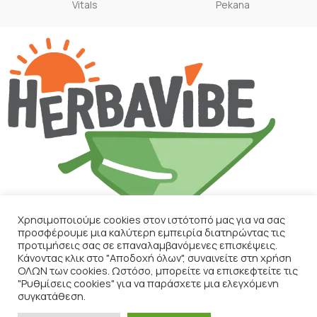
Vitals
Pekana
Χρησιμοποιούμε cookies στον ιστότοπό μας για να σας
προσφέρουμε μια καλύτερη εμπειρία διατηρώντας τις
ΕΠΙΚΟΙΝΩΝΙΑ
προτιμήσεις σας σε επαναλαμβανόμενες επισκέψεις.
Κάνοντας κλικ στο "Αποδοχή όλων", συναινείτε στη χρήση
ΟΛΩΝ των cookies. Ωστόσο, μπορείτε να επισκεφτείτε τις
ΧΡΉΣΙΜΑ
"Ρυθμίσεις cookies" για να παράσχετε μια ελεγχόμενη
συγκατάθεση.
ΤΕΛΕΥΤΑΊΑ ΆΡΘΡΑ