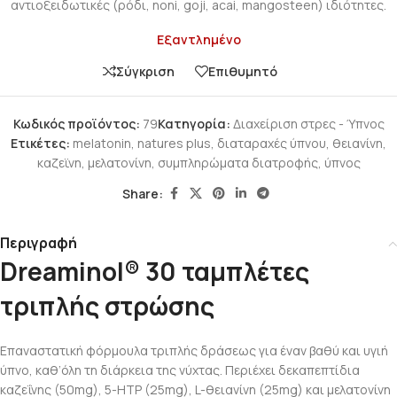
αντιοξειδωτικές (ρόδι, noni, goji, acai, mangosteen) ιδιότητες.
Εξαντλημένο
Σύγκριση
Επιθυμητό
Κωδικός προϊόντος:
79
Κατηγορία:
Διαχείριση στρες - Ύπνος
Ετικέτες:
melatonin
,
natures plus
,
διαταραχές ύπνου
,
θειανίνη
,
καζεϊνη
,
μελατονίνη
,
συμπληρώματα διατροφής
,
ύπνος
Share:
Περιγραφή
Dreaminol® 30 ταμπλέτες
τριπλής στρώσης
Επαναστατική φόρμουλα τριπλής δράσεως για έναν βαθύ και υγιή
ύπνο, καθ’όλη τη διάρκεια της νύχτας. Περιέχει δεκαπεπτίδια
καζεΐνης (50mg), 5-HTP (25mg), L-θειανίνη (25mg) και μελατονίνη