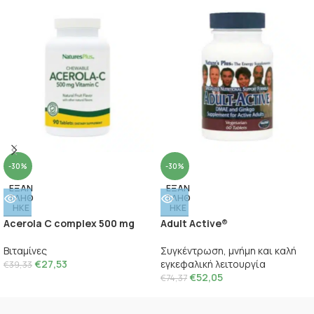
-30%
-30%
ΕΞΑΝ
ΕΞΑΝ
ΤΛΗΘ
ΤΛΗΘ
ΗΚΕ
ΗΚΕ
Acerola C complex 500 mg
Adult Active®
Βιταμίνες
Συγκέντρωση, μνήμη και καλή
€
27,53
εγκεφαλική λειτουργία
€
39,33
€
52,05
€
74,37