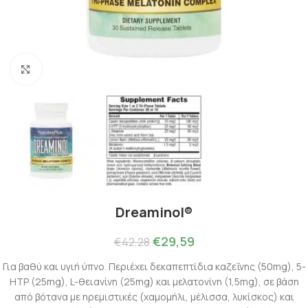
Πατήστε για μεγέθυνση
Dreaminol®
€
29,59
€
42,28
Για βαθύ και υγιή ύπνο. Περιέχει δεκαπεπτίδια καζεΐνης (50mg), 5-
HTP (25mg), L-θειανίνη (25mg) και μελατονίνη (1,5mg), σε βάση
από βότανα με ηρεμιστικές (χαμομήλι, μέλισσα, λυκίσκος) και