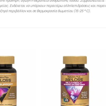
 την πρόληψη, αγωγή ή θεραπεία ανθρώπινης νόσου. Συμβουλευτείτε τ
γείας. Ενδέχεται να υπάρχουν περαιτέρω αλληλεπιδράσεις και παρε
, ξηρό περιβάλλον και σε θερμοκρασία δωματίου (15-25 ° C).