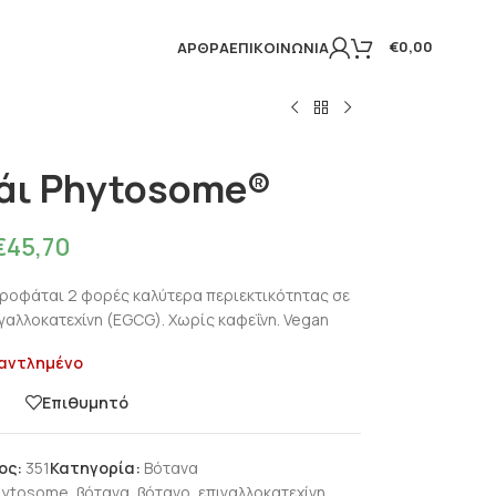
€
0,00
ΆΡΘΡΑ
ΕΠΙΚΟΙΝΩΝΊΑ
άι Phytosome®
€
45,70
ροφάται 2 φορές καλύτερα περιεκτικότητας σε
ιγαλλοκατεχίνη (EGCG). Χωρίς καφεΐνη. Vegan
αντλημένο
η
Επιθυμητό
ος:
351
Κατηγορία:
Βότανα
hytosome
,
βότανα
,
βότανο
,
επιγαλλοκατεχίνη
,