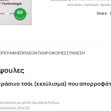
κατεχίνες
,
κατεχίνη
,
πράσι
Share:
ΕΡΙΓΡΑΦΉ
ΕΠΙΠΛΈΟΝ ΠΛΗΡΟΦΟΡΊΕΣ
ΣΎΝΘΕΣΗ
άψουλες
πράσινο τσάι (εκχύλισμα) που απορροφάτ
τεχνολογία με χρήση φωσφολιπιδίων.
λοκατεχίνη (EGCG).