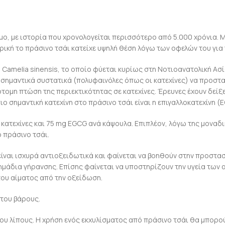
μο, με ιστορία που χρονολογείται περισσότερο από 5.000 χρόνια.
ατρική το πράσινο τσάι κατείχε υψηλή θέση λόγω των οφελών του για 
amelia sinensis, το οποίο φύεται κυρίως στη Νοτιοανατολική Ασία
 σημαντικά συστατικά (πολυφαινόλες όπως οι κατεχίνες) να προστα
μη πτώση της περιεκτικότητας σε κατεχίνες. Έρευνες έχουν δείξει ό
ιο σημαντική κατεχίνη στο πράσινο τσάι είναι η επιγαλλοκατεχίνη (
g κατεχίνες και 75 mg EGCG ανά κάψουλα. Επιπλέον, λόγω της μοναδ
 πράσινο τσάι.
 είναι ισχυρά αντιοξειδωτικά και φαίνεται να βοηθούν στην προστα
σημάδια γήρανσης. Επίσης φαίνεται να υποστηρίζουν την υγεία των 
του αίματος από την οξείδωση.
 του βάρους.
του λίπους. Η χρήση ενός εκχυλίσματος από πράσινο τσάι θα μπορο