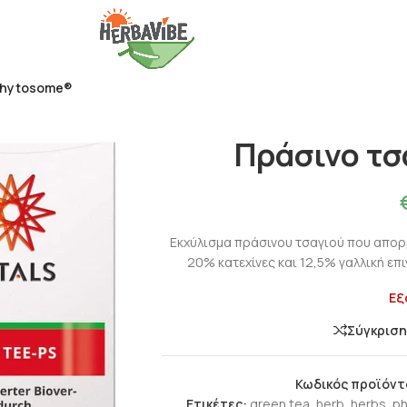
Phytosome®
Πράσινο τσ
Εκχύλισμα πράσινου τσαγιού που απορ
20% κατεχίνες και 12,5% γαλλική επ
Εξ
Σύγκρισ
Κωδικός προϊόντ
Ετικέτες:
green tea
,
herb
,
herbs
,
p