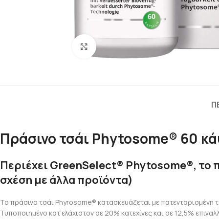
Πατήστε για μεγέθυνση
Π
Πράσινο τσάι Phytosome® 60 κ
Περιέχει GreenSelect® Phytosome®, το 
σχέση με άλλα προϊόντα)
Το πράσινο τσάι Phyrosome® κατασκευάζεται με πατενταρισμένη 
Τυποποιημένο κατ’ελάχιστον σε 20% κατεχίνες και σε 12,5% επιγαλ