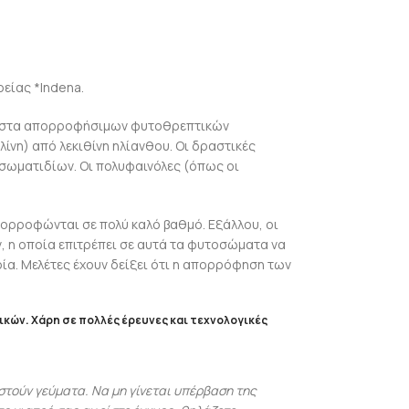
ρείας *Indena.
άχιστα απορροφήσιμων φυτοθρεπτικών
ίνη) από λεκιθίνη ηλίανθου. Οι δραστικές
 σωματιδίων. Οι πολυφαινόλες (όπως οι
ορροφώνται σε πολύ καλό βαθμό. Εξάλλου, οι
 η οποία επιτρέπει σε αυτά τα φυτοσώματα να
ία. Μελέτες έχουν δείξει ότι η απορρόφηση των
ικών. Χάρη σε πολλές έρευνες και τεχνολογικές
τούν γεύματα. Να μη γίνεται υπέρβαση της