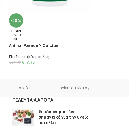
-30%
-30%
ΕΞΑΝ
ΕΞΑΝ
ΤΛΗΘ
ΤΛΗΘ
ΗΚΕ
ΗΚΕ
Animal Parade ® Calcium
Animal Parade 
Παιδικές φόρμουλες
Παιδικές φόρμο
€
17,35
€
22,00
€
24,79
€
31,44
Lipolife
Hankintatukku oy
ΤΕΛΕΥΤΑΊΑ ΆΡΘΡΑ
Ψευδάργυρος, ένα
σημαντικό για την υγεία
μέταλλο