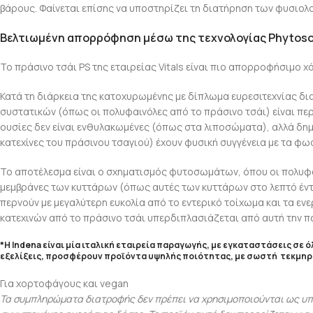
βάρους. Φαίνεται επίσης να υποστηρίζει τη διατήρηση των φυσιολ
Βελτιωμένη απορρόφηση μέσω της τεχνολογίας Phytos
Το πράσινο τσάι PS της εταιρείας Vitals είναι πιο απορροφήσιμο 
Κατά τη διάρκεια της κατοχυρωμένης με δίπλωμα ευρεσιτεχνίας 
συστατικών (όπως οι πολυφαινόλες από το πράσινο τσάι) είναι πε
ουσίες δεν είναι ενθυλακωμένες (όπως στα λιποσώματα), αλλά δη
κατεχίνες του πράσινου τσαγιού) έχουν φυσική συγγένεια με τα φω
Το αποτέλεσμα είναι ο σχηματισμός φυτοσωμάτων, όπου οι πολυφ
μεμβράνες των κυττάρων (όπως αυτές των κυττάρων στο λεπτό έντ
περνούν με μεγαλύτερη ευκολία από το εντερικό τοίχωμα και τα 
κατεχινών από το πράσινο τσάι υπερδιπλασιάζεται από αυτή την 
*Η Indena είναι μία ιταλική εταιρεία παραγωγής, με εγκαταστάσεις σε 
εξελίξεις, προσφέρουν προϊόντα υψηλής ποιότητας, με σωστή τεκμηρ
Για χορτοφάγους και vegan
Τα συμπληρώματα διατροφής δεν πρέπει να χρησιμοποιούνται ως υπο