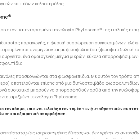
ογικών επιπέδων χοληστερόλης.
ome®
χάρη στην πατενταρισμένη τεχνολογία Phytosome® της ιταλικής εται
διαδικασίας παραγωγής, η φυσική συσσώρευση συγκεκριμένων, ελ
ριορισμένη και αναμιγνύονται με φωσφολιπίδια (φωσφατιδυλική χολ
μιουργείται ένα ομοιογενές μείγμα μικρών, εύκολα απορροφήσιμων
σφολιπίδια.
αινόλες προσκολλώνται στα φωσφολιπίδια. Με αυτόν τον τρόπο απ
ερο) αποτελούνται επίσης από μια διπλοστοιβάδα φωσφολιπιδίων,
ενεργά συστατικά μπορούν να απορροφηθούν ορθά από την κυκλοφορ
παντεταριζμένη τεχνολογία Phytosome.
όλο τον κόσμο, και είναι ειδικός στον τομέα των φυτοθρεπτικών συστατ
ίωση και εξαιρετική απορρόφηση.
κατάστατο μίας ισορροπημένης δίαιτας και δεν πρέπει να αντικαθισ