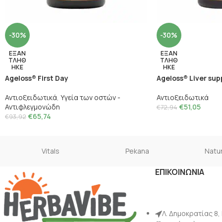
-30%
-30%
ΕΞΑΝ
ΕΞΑΝ
ΤΛΗΘ
ΤΛΗΘ
ΗΚΕ
ΗΚΕ
Ageloss® First Day
Ageloss® Liver sup
Αντιοξειδωτικά
,
Υγεία των οστών -
Αντιοξειδωτικά
Αντιφλεγμονώδη
€
51,05
€
72,94
€
65,74
€
93,92
Vitals
Pekana
Natur
ΕΠΙΚΟΙΝΩΝΙΑ
Λ. Δημοκρατίας 8,