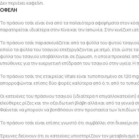
Δεν περιέχει καφεΐνη.
ΟΦΕΛΗ
Το πράσινο τσάι είναι ένα από τα παλαιότερα αφεψήματα στον κόσ
παρατηρείται ιδιαίτερα στην Κίνα και την Ιαπωνία. Στην κινέζικη ι
Το πράσινο τσάι παρασκευάζεται από τα φύλλα του φυτού τσαγιού C
οποίο τα φύλλα του τσαγιού επεξεργάζονται με ατμό, έτσι ώστε τα
φύλλα του τσαγιού υποβάλλονται σε ζύμωση, η οποία προκαλεί απότο
υπεύθυνες για την ευεργετική επίδραση του τσαγιού στην υγεία. Η π
Το πράσινο τσάι της εταιρείας Vitals είναι τυποποιημένο σε 120 m
απορροφώνται επίσης δύο φορές καλύτερα από ό,τι από το τυπικό
Οι κατεχίνες του πράσινου τσαγιού (ιδιαίτερα η επιγαλλοκατεχίνη)
ελεύθερες ρίζες και την οξειδωτική βλάβη αλλά και από τα γενικά 
Φαίνεται να μπορούν να βοηθήσουν στην προστασία των λιπιδίων 
Το πράσινο τσάι είναι επίσης γνωστό ότι συμβάλλει στη διαχείριση
Έρευνες δείχνουν ότι οι κατεχίνες υποστηρίζουν τον μεταβολισμό 