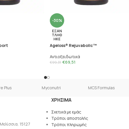
-30%
ΕΞΑΝ
ΤΛΗΘ
ΗΚΕ
port
Ageloss® Rejuvabolic™
Αντιοξειδωτικά
€
69,51
€
99,31
e Plus
Myconutri
MCS Formulas
ΧΡΉΣΙΜΑ
Σχετικά με εμάς
Τρόποι αποστολής
 Μελίσσια, 15127
Τρόποι πληρωμής