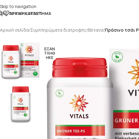
Skip to navigation
Skip to main content
ΑΡΧΙΚΉ
ΚΑΤΆΣΤΗΜΑ
Αρχική σελίδα
/
Συμπληρώματα διατροφής
/
Βότανα
/
Πράσινο τσάι 
ΕΞΑΝ
ΤΛΗΘ
ΗΚΕ