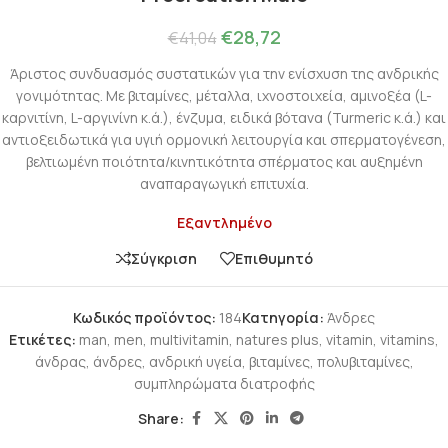
€
28,72
€
41,04
Άριστος συνδυασμός συστατικών για την ενίσχυση της ανδρικής
γονιμότητας. Με βιταμίνες, μέταλλα, ιχνοστοιχεία, αμινοξέα (L-
καρνιτίνη, L-αργινίνη κ.ά.), ένζυμα, ειδικά βότανα (Turmeric κ.ά.) και
αντιοξειδωτικά για υγιή ορμονική λειτουργία και σπερματογένεση,
βελτιωμένη ποιότητα/κινητικότητα σπέρματος και αυξημένη
αναπαραγωγική επιτυχία.
Εξαντλημένο
Σύγκριση
Επιθυμητό
Κωδικός προϊόντος:
184
Κατηγορία:
Άνδρες
Ετικέτες:
man
,
men
,
multivitamin
,
natures plus
,
vitamin
,
vitamins
,
άνδρας
,
άνδρες
,
ανδρική υγεία
,
βιταμίνες
,
πολυβιταμίνες
,
συμπληρώματα διατροφής
Share: