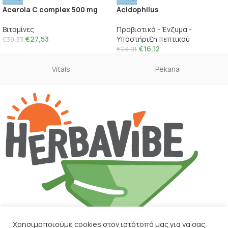
Acerola C complex 500 mg
Acidophilus
Βιταμίνες
Προβιοτικά - Ένζυμα -
€
27,53
Υποστήριξη πεπτικού
€
39,33
€
16,12
€
23,01
Vitals
Pekana
Χρησιμοποιούμε cookies στον ιστότοπό μας για να σας