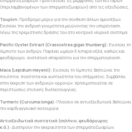
σπερματοζωαρίων. Προστατεύει τις μεμβράνες των κυττάρων
(περιλαμβανομένων των σπερματοζωαρίων) από τις οξειδώσεις.
Ταυρίνη:
Πρόδρομο μόριο για την σύνθεση άλλων αμινοξέων.
Ενισχύει την ανδρική γονιμότητα μειώνοντας την υπερένταση,
λόγω της ηρεμιστικής δράσης του στο κεντρικό νευρικό σύστημα.
Pacific Oyster Extract (Crassostrea gigas thunberg):
Ενισχύει τη
λίμπιντο των ανδρών. Παρέχει ωμέγα-3 λιπαρά οξέα, καθώς και
ψευδάργυρο, συστατικό απαραίτητο για την σπερματογένεση.
Maca
(Lepidium meyenii)
:
Ενισχύει τη λίμπιντο. Βελτιώνει την
ποιότητα, ποσότητα και κινητικότητα του σπέρματος. Συμβάλλει
στην έκκριση των ανδρικών ορμονών. Χρησιμοποιείται σε
περιπτώσεις στυτικής δυσλειτουργίας.
Turmeric
(Curcuma longa)
:
Πλούσιο σε αντιοξειδωτικά. Βελτιώνει
την καρδιαγγειακή λειτουργία.
Αντιοξειδωτικά συστατικά (σελήνιο, ψευδάργυρος
κ.ά.):
Διατηρούν την ακεραιότητα των σπερματοζωαρίων,