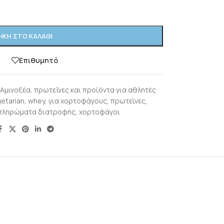
ΚΗ ΣΤΟ ΚΑΛΆΘΙ
η
Επιθυμητό
Αμινοξέα, πρωτεΐνες και προϊόντα για αθλητές
etarian
,
whey
,
για χορτοφάγους
,
πρωτεϊνες
,
πληρώματα διατροφής
,
χορτοφάγοι