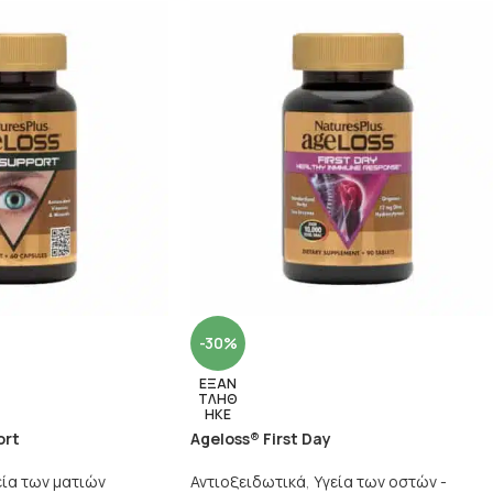
-30%
ΕΞΑΝ
ΤΛΗΘ
ΗΚΕ
ort
Ageloss® First Day
εία των ματιών
Αντιοξειδωτικά
,
Υγεία των οστών -