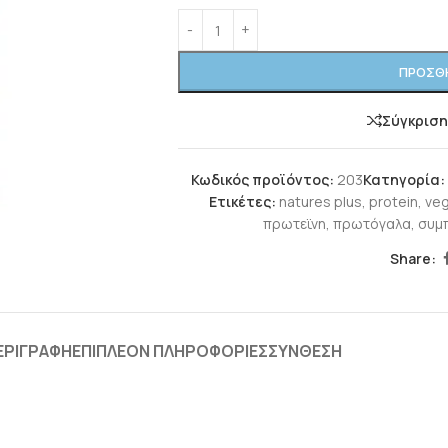
ΠΡΟΣΘΉ
Σύγκρισ
Κωδικός προϊόντος:
203
Κατηγορία:
Ετικέτες:
natures plus
,
protein
,
veg
πρωτεϊνη
,
πρωτόγαλα
,
συμ
Share:
ΕΡΙΓΡΑΦΉ
ΕΠΙΠΛΈΟΝ ΠΛΗΡΟΦΟΡΊΕΣ
ΣΎΝΘΕΣΗ