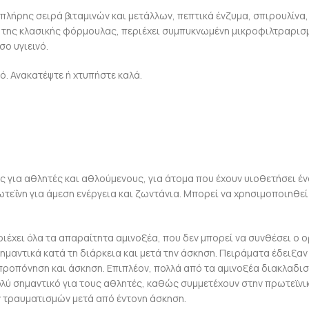
ήρης σειρά βιταμινών και μετάλλων, πεπτικά ένζυμα, σπιρουλίνα, φυ
ς της κλασικής φόρμουλας, περιέχει συμπυκνωμένη μικροφιλτραρισ
ο υγιεινό.
ό. Ανακατέψτε ή χτυπήστε καλά.
για αθλητές και αθλούμενους, για άτομα που έχουν υιοθετήσει ένα
τεΐνη για άμεση ενέργεια και ζωντάνια. Μπορεί να χρησιμοποιηθε
ιέχει όλα τα απαραίτητα αμινοξέα, που δεν μπορεί να συνθέσει ο 
ημαντικά κατά τη διάρκεια και μετά την άσκηση. Πειράματα έδειξαν
ροπόνηση και άσκηση. Επιπλέον, πολλά από τα αμινοξέα διακλαδισμέ
ολύ σημαντικό για τους αθλητές, καθώς συμμετέχουν στην πρωτεϊνι
 τραυματισμών μετά από έντονη άσκηση.