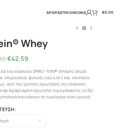
€
0,00
ΆΡΘΡΑ
ΕΠΙΚΟΙΝΩΝΊΑ
tein® Whey
€
42,59
,85
ικά του κλασικού SPIRU-TEIN® (πλήρης σειρά
, σπιρουλίνα, φυτικές ίνες κ.λπ.) και, επιπλέον,
ς, αντί της τριπλής πρωτεΐνης της κλασικής
ροφιλτραρισμένη πρωτεΐνη τυρογάλακτος (41%),
υστατικά που κάνουν το τυρόγαλα τόσο υγιεινό.
ΓΕΎΣΗ