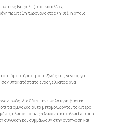
τικές ίνες κ.λπ.) και, επιπλέον,
μένη πρωτεΐνη τυρογάλακτος (41%), η οποία
 πιο δραστήριο τρόπο ζωής και, γενικά, για
ί σαν υποκατάστατο ενός γεύματος ανά
οργανισμός. Διαθέτει την υψηλότερη φυσική
 ότι τα αμινοξέα αυτά μεταβολίζονται ταχύτερα,
νης αλύσου, όπως η λευκίνη, η ισολευκίνη και η
κή σύνθεση και συμβάλλουν στην ανάπλαση και