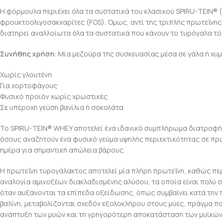
Η φόρμουλα περιέχει όλα τα συστατικά του κλασικού SPIRU-TEIN® (πλ
φρουκτοολιγοσακχαρίτες (FOS). Όμως, αντί της τριπλής πρωτεΐνη
διατηρεί αναλλοίωτα όλα τα συστατικά που κάνουν το τυρόγαλα τόσ
Συνήθης χρήση
: Μία μεζούρα της συσκευασίας μέσα σε γάλα ή χυμ
Χωρίς γλουτένη
Για χορτοφάγους
Φυσικό προϊόν χωρίς χρωστικές
Σε υπέροχη γεύση βανίλια ή σοκολάτα.
Το SPIRU-TEIN® WHEY αποτελεί ένα ιδανικό συμπλήρωμα διατροφής 
όσους αναζητούν ένα φυσικό γεύμα υψηλής περιεκτικότητας σε πρω
ημέρα για σημαντική απώλεια βάρους.
Η πρωτεΐνη τυρογάλακτος αποτελεί μία πλήρη πρωτεΐνη, καθώς περ
αναλογία αμινοξέων διακλαδισμένης αλύσου, τα οποία είναι πολύ σ
όταν αυξάνονται τα επίπεδα οξείδωσης, όπως συμβαίνει κατά την π
βαλίνη, μεταβολίζονται σχεδόν εξολοκλήρου στους μύες, πράγμα π
ανάπτυξη των μυών και τη γρηγορότερη αποκατάσταση των μυϊκών