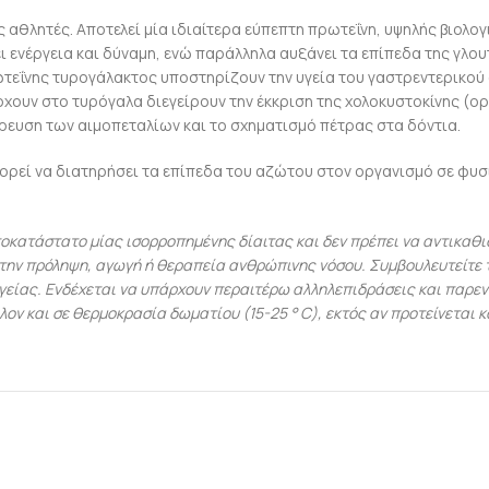
ς αθλητές. Αποτελεί μία ιδιαίτερα εύπεπτη πρωτεΐνη, υψηλής βιολο
ει ενέργεια και δύναμη, ενώ παράλληλα αυξάνει τα επίπεδα της γλο
ωτεΐνης τυρογάλακτος υποστηρίζουν την υγεία του γαστρεντερικού
χουν στο τυρόγαλα διεγείρουν την έκκριση της χολοκυστοκίνης (ορ
ευση των αιμοπεταλίων και το σχηματισμό πέτρας στα δόντια.
ορεί να διατηρήσει τα επίπεδα του αζώτου στον οργανισμό σε φυσι
κατάστατο μίας ισορροπημένης δίαιτας και δεν πρέπει να αντικαθισ
 την πρόληψη, αγωγή ή θεραπεία ανθρώπινης νόσου. Συμβουλευτείτε τ
γείας. Ενδέχεται να υπάρχουν περαιτέρω αλληλεπιδράσεις και παρε
λον και σε θερμοκρασία δωματίου (15-25 ° C), εκτός αν προτείνεται 