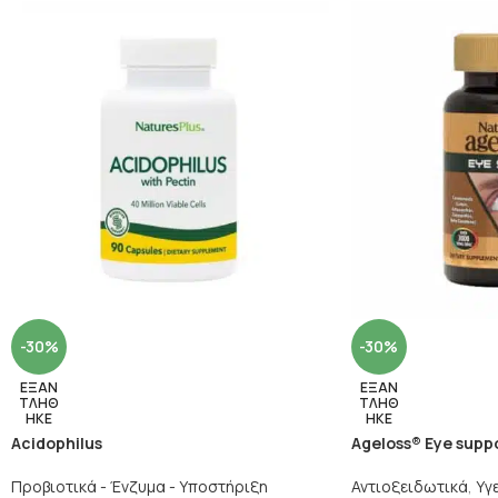
-30%
-30%
ΕΞΑΝ
ΕΞΑΝ
ΤΛΗΘ
ΤΛΗΘ
ΗΚΕ
ΗΚΕ
Acidophilus
Ageloss® Eye supp
Προβιοτικά - Ένζυμα - Υποστήριξη
Αντιοξειδωτικά
,
Υγ