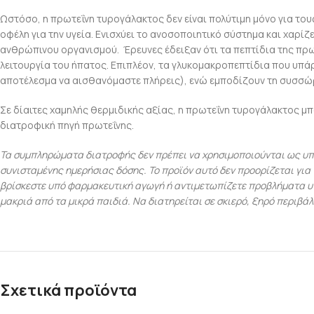
Ωστόσο, η πρωτεΐνη τυρογάλακτος δεν είναι πολύτιμη μόνο για του
οφέλη για την υγεία. Ενισχύει το ανοσοποιητικό σύστημα και χαρίζ
ανθρώπινου οργανισμού. Έρευνες έδειξαν ότι τα πεπτίδια της πρ
λειτουργία του ήπατος. Επιπλέον, τα γλυκομακροπεπτίδια που υπάρ
αποτέλεσμα να αισθανόμαστε πλήρεις), ενώ εμποδίζουν τη συσσώρ
Σε δίαιτες χαμηλής θερμιδικής αξίας, η πρωτεΐνη τυρογάλακτος μπ
διατροφική πηγή πρωτεΐνης.
Τα συμπληρώματα διατροφής δεν πρέπει να χρησιμοποιούνται ως υπο
συνισταμένης ημερήσιας δόσης. Το προϊόν αυτό δεν προορίζεται για
βρίσκεστε υπό φαρμακευτική αγωγή ή αντιμετωπίζετε προβλήματα υ
μακριά από τα μικρά παιδιά. Να διατηρείται σε σκιερό, ξηρό περιβάλ
Σχετικά προϊόντα