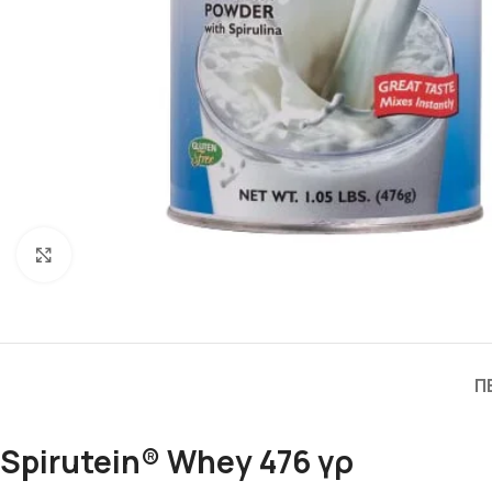
Πατήστε για μεγέθυνση
Π
Spirutein® Whey 476 γρ