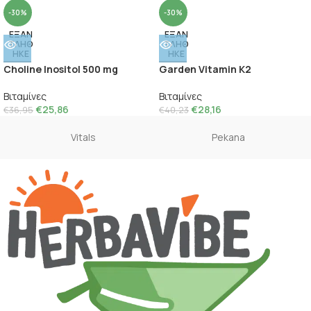
-30%
-30%
ΕΞΑΝ
ΕΞΑΝ
ΤΛΗΘ
ΤΛΗΘ
ΗΚΕ
ΗΚΕ
Choline Inositol 500 mg
Garden Vitamin K2
Βιταμίνες
Βιταμίνες
€
25,86
€
28,16
€
36,95
€
40,23
Vitals
Pekana