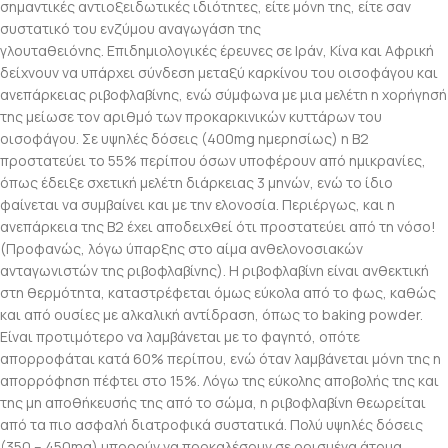
σημαντικές αντιοξειδωτικές ιδιότητες, είτε μόνη της, είτε σαν
συστατικό του ενζύμου αναγωγάση της
γλουταθειόνης. Επιδημιολογικές έρευνες σε Ιράν, Κίνα και Αφρική
δείχνουν να υπάρχει σύνδεση μεταξύ καρκίνου του οισοφάγου και
ανεπάρκειας ριβοφλαβίνης, ενώ σύμφωνα με μια μελέτη η χορήγησή
της μείωσε τον αριθμό των προκαρκινικών κυττάρων του
οισοφάγου. Σε υψηλές δόσεις (400mg ημερησίως) η Β2
προστατεύει το 55% περίπου όσων υποφέρουν από ημικρανίες,
όπως έδειξε σχετική μελέτη διάρκειας 3 μηνών, ενώ το ίδιο
φαίνεται να συμβαίνει και με την ελονοσία. Περιέργως, και η
ανεπάρκεια της Β2 έχει αποδειχθεί ότι προστατεύει από τη νόσο!
(Προφανώς, λόγω ύπαρξης στο αίμα ανθελονοσιακών
ανταγωνιστών της ριβοφλαβίνης). Η ριβοφλαβίνη είναι ανθεκτική
στη θερμότητα, καταστρέφεται όμως εύκολα από το φως, καθώς
και από ουσίες με αλκαλική αντίδραση, όπως το baking powder.
Είναι προτιμότερο να λαμβάνεται με το φαγητό, οπότε
απορροφάται κατά 60% περίπου, ενώ όταν λαμβάνεται μόνη της η
απορρόφηση πέφτει στο 15%. Λόγω της εύκολης αποβολής της και
της μη αποθήκευσής της από το σώμα, η ριβοφλαβίνη θεωρείται
από τα πιο ασφαλή διατροφικά συστατικά. Πολύ υψηλές δόσεις
(350 – 450mg) μπορούν να προκαλέσουν σε ορισμένα άτομα