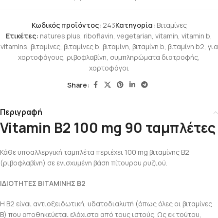
Κωδικός προϊόντος:
243
Κατηγορία:
Βιταμίνες
Ετικέτες:
natures plus
,
riboflavin
,
vegetarian
,
vitamin
,
vitamin b
,
vitamins
,
βιταμίνες
,
βιταμίνες b
,
βιταμίνη
,
βιταμίνη b
,
βιταμίνη b2
,
για
χορτοφάγους
,
ριβοφλαβίνη
,
συμπληρώματα διατροφής
,
χορτοφάγοι
Share:
Περιγραφή
Vitamin B2 100 mg 90 ταμπλέτες
Κάθε υποαλλεργική ταμπλέτα περιέχει 100 mg βιταμίνης Β2
(ριβοφλαβίνη) σε ενισχυμένη βάση πίτουρου ρυζιού.
ΙΔΙOΤΗΤΕΣ ΒΙΤΑΜΙΝΗΣ Β2
Η Β2 είναι αντιοξειδωτική, υδατοδιαλυτή (όπως όλες οι βιταμίνες
Β) που αποθηκεύεται ελάχιστα από τους ιστούς. Ως εκ τούτου,