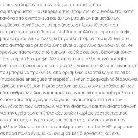
πρέπει να λαμβάνεται συνεχώς με τις τροφές ή τα
συμπληρώματα. Η ανεπάρκεια της βιταμίνης Β2 συνοδεύεται κατά
κανόνα από ανεπάρκεια και άλλων βιταμινών και μετάλλων,
συμβαίνει συνήθως σε άτομα (κυρίως ηλικιωμένους) που
διατρέφονται κατά βάση με fast food, πολλά ροφήματα με καφέ,
μπισκότα και γλυκά. Άλλες κατηγορίες ατόμων που κινδυνεύουν
από ανεπάρκεια ριβοφλαβίνης είναι οι χρονίως αλκοολικοί και οι
χρονίως πάσχοντες από συκώτι, καθώς και όσοι δέχονται ολική
παρεντερική διατροφή. Άλλη, σπάνια μεν, αλλά συχνά μοιραία
ανεπάρκεια, δεδομένου ότι προκαλεί γαλακτική οξέωση, είναι αυτή
που μπορεί να προκληθεί από ορισμένες θεραπείες για το AIDS
(nucleoside analogues therapies). Η λήψη ριβοφλαβίνης διορθώνει
ταχέως την οξέωση. Η ριβοφλαβίνη μετέχει στον μεταβολισμό των
υδατανθράκων, λιπών και πρωτεϊνών και έχει σπουδαίο ρόλο στη
διαδικασία παραγωγής ενέργειας. Είναι απαραίτητη για την
οξυγόνωση των κυττάρων, για την ανάπτυξη και την αναπαραγωγή,
για την υγεία των επιθηλιακών ιστών (κυρίως γαστρεντερικού
συστήματος), των ματιών, του δέρματος, των νυχιών και των
μαλλιών. Θεωρείται ότι καταπολεμά την πιτυρίδα. Η Β2 συμμετέχει
σε πάρα πολλά ένζυμα και ενζυματικές διεργασίες και έχει