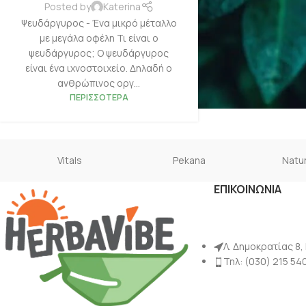
Posted by
Katerina
Ψευδάργυρος - Ένα μικρό μέταλλο
με μεγάλα οφέλη Τι είναι ο
ψευδάργυρος; Ο ψευδάργυρος
είναι ένα ιχνοστοιχείο. Δηλαδή ο
ανθρώπινος οργ...
ΠΕΡΙΣΣΌΤΕΡΑ
Vitals
Pekana
Natur
ΕΠΙΚΟΙΝΩΝΙΑ
Λ. Δημοκρατίας 8,
Τηλ: (030) 215 54