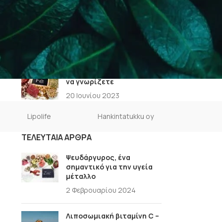
Λιποσωμιακή βιταμίνη C –
5 οφέλη καθημερινής
λήψης
22 Ιουνίου 2023
Σίδηρος – Όλα όσα πρέπει
να γνωρίζετε
20 Ιουνίου 2023
Lipolife
Hankintatukku oy
ΤΕΛΕΥΤΑΊΑ ΆΡΘΡΑ
Ψευδάργυρος, ένα
σημαντικό για την υγεία
μέταλλο
2 Φεβρουαρίου 2024
Λιποσωμιακή βιταμίνη C –