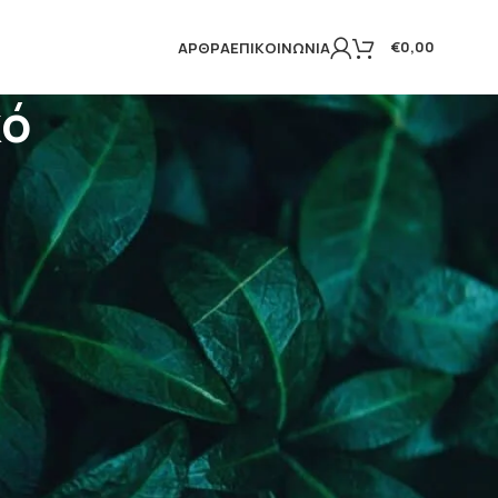
€
0,00
ΆΡΘΡΑ
ΕΠΙΚΟΙΝΩΝΊΑ
κό
ΚΑΤΗΓΟΡΊΕΣ
Γενικά
Λιποσωμιακά προϊόντα – Lipolife
ΠΡΌΣΦΑΤΑ
Ψευδάργυρος, ένα
σημαντικό για την υγεία
μέταλλο
2 Φεβρουαρίου 2024