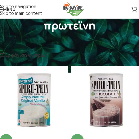
Skip to navigation
MENU
Skip to main content
πρωτεϊνη
Αρχική σελίδα
/
Προϊόντα με ετικέτα “πρωτεϊνη”
Προβάλλονται όλα - 4 αποτελέσματα
Εμφάνιση Φίλτρων