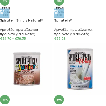
-31%
-30%
ΕΞΑΝ
ΕΞΑΝ
ΤΛΗΘ
ΤΛΗΘ
ΗΚΕ
ΗΚΕ
Spirutein Simply Natural®
Spirutein®
Αμινοξέα, πρωτεΐνες και
Αμινοξέα, πρωτεΐνες και
προϊόντα για αθλητές
προϊόντα για αθλητές
€
34,70
–
€
36,35
€
39,28
-30%
-30%