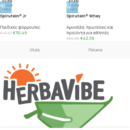
ΕΞΑΝ
ΕΞΑΝ
ΤΛΗΘ
ΤΛΗΘ
ΗΚΕ
ΗΚΕ
Spirutein® Jr
Spirutein® Whey
Παιδικές φόρμουλες
Αμινοξέα, πρωτεΐνες και
€
30,49
προϊόντα για αθλητές
€
43,57
€
42,59
€
60,85
Vitals
Pekana