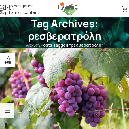
Skip to navigation
MENU
Skip to main content
Tag Archives:
ρεσβερατρόλη
Αρχική
/
Posts Tagged "ρεσβερατρόλη"
14
ΦΕΒ